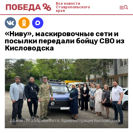
Все новости
Ставропольского
края
«Ниву», маскировочные сети и
посылки передали бойцу СВО из
Кисловодска
24 мая , 19:25
Армия
Фото:
Администрация Кисловодска