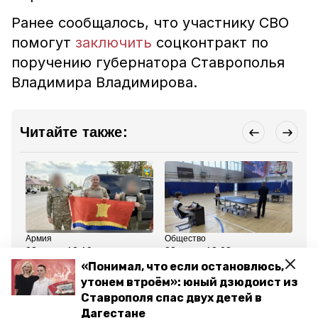
Ранее сообщалось, что участнику СВО
помогут
заключить
соцконтракт по
поручению губернатора Ставрополья
Владимира Владимирова.
Читайте также:
Армия
Общество
Об
23 мая , 18:19
23 мая , 18:08
21
Гуманитарный груз
Ветераны СВО приняли
Ча
«Понимал, что если остановлюсь,
доставили бойцам СВО
участие в спортивном
оп
утонем втроём»: юный дзюдоист из
из Апанасенковского
турнире в Ессентуках
ве
округа
вн
Ставрополя спас двух детей в
Ст
Дагестане