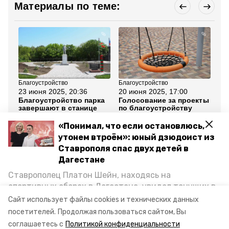
Материалы по теме:
Благоустройство
Благоустройство
Бла
23 июня 2025, 20:36
20 июня 2025, 17:00
20
Благоустройство парка
Голосование за проекты
В 
завершают в станице
по благоустройству
бл
Изобильненского округа
Кисловодска продлится
Ст
до 30 июня
ме
«Понимал, что если остановлюсь,
ли
утонем втроём»: юный дзюдоист из
Ставрополя спас двух детей в
Все новости
Дагестане
Ставрополец Платон Шейн, находясь на
ставропольский край
благоустройство
спортивных сборах в Дегестане, увидел тонущих в
Каспийском море детей и бросился на помощь. По
Сайт использует файлы cookies и технических данных
программа поддержки местных инициатив
возвращении домой, отважного мальчика
посетителей.
Продолжая пользоваться сайтом, Вы
пригласили в министерство образования края и
соглашаетесь с
Политикой конфиденциальности