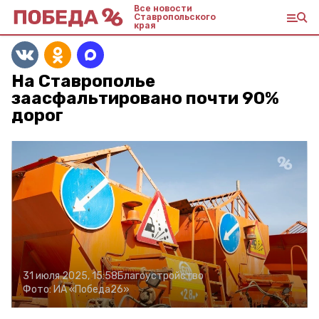
Все новости
Ставропольского
края
На Ставрополье
заасфальтировано почти 90%
дорог
31 июля 2025, 15:58
Благоустройство
Фото:
ИА «Победа26»