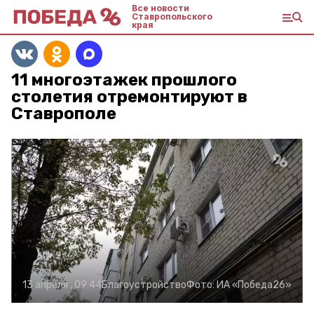
Все новости
Ставропольского
края
11 многоэтажек прошлого
столетия отремонтируют в
Ставрополе
13 апреля , 09:44
Благоустройство
Фото:
ИА «Победа26»