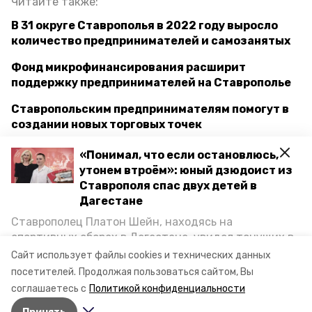
Читайте также:
В 31 округе Ставрополья в 2022 году выросло
количество предпринимателей и самозанятых
Фонд микрофинансирования расширит
поддержку предпринимателей на Ставрополье
Ставропольским предпринимателям помогут в
создании новых торговых точек
«Понимал, что если остановлюсь,
утонем втроём»: юный дзюдоист из
ставропольский край
владимир владимиров
Ставрополя спас двух детей в
Дагестане
поддержка предпринимательства
Ставрополец Платон Шейн, находясь на
рост заработной платы
минэк ск
спортивных сборах в Дегестане, увидел тонущих в
Каспийском море детей и бросился на помощь. По
Сайт использует файлы cookies и технических данных
денис полюбин
возвращении домой, отважного мальчика
посетителей.
Продолжая пользоваться сайтом, Вы
пригласили в министерство образования края и
соглашаетесь с
Политикой конфиденциальности
наградили. Корреспондент «Победы26» пообщался
Авторы:
Анастасия Колмыкова