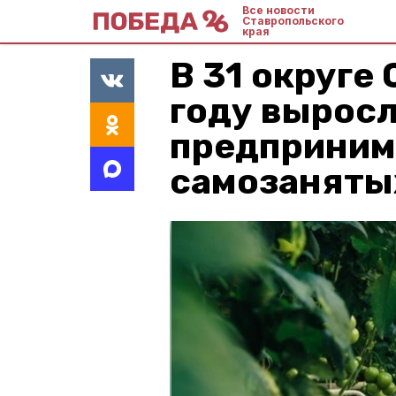
Все новости
Ставропольского
края
В 31 округе
году вырос
предприним
самозаняты