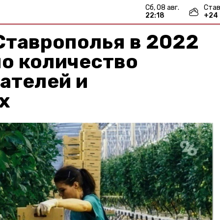
сб, 08 авг.
Став
22:19
+
24
 Ставрополья в 2022
ло количество
ателей и
х