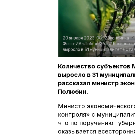
20 января 2023, 08:12
Экономика
Фото:
ИА «Победа26» //
Количеств
выросло в 31 муниципалитете Ста
Количество субъектов М
выросло в 31 муниципал
рассказал министр экон
Полюбин.
Министр экономического
контроля» с муниципали
что по поручению губер
оказывается всесторонн