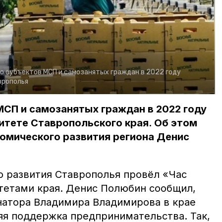
о субъектов МСП и самозанятых граждан в 2022 году
врополья
СП и самозанятых граждан в 2022 году
итете Ставропольского края. Об этом
омического развития региона Денис
 развития Ставрополья провёл «Час
тетами края. Денис Полюбин сообщил,
натора Владимира Владимирова в крае
яя поддержка предпринимательства. Так,