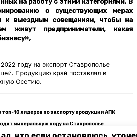
нных на работу с этими категориями. В
рмированию о существующих мерах
я к выездным совещаниям, чтобы на
ем живут предприниматели, какая
бизнесу»,
 2022 году на экспорт Ставрополье
щей. Продукцию край поставлял в
жную Осетию.
 топ-10 лидеров по экспорту продукции АПК
одят минеральную воду на Ставрополье
ал, что если остановлюсь, утон
укции планируется увеличить в 2 раза