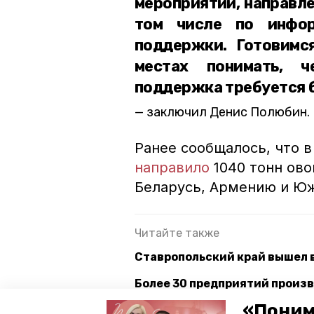
мероприятий, направле
том числе по инфо
поддержки. Готовимс
местах понимать, ч
поддержка требуется 
заключил Денис Полюбин.
Ранее сообщалось, что в
направило
1040 тонн ово
Беларусь, Армению и Ю
Читайте также
Ставропольский край вышел в
Более 30 предприятий произв
«Поним
Экспорт ставропольской прод