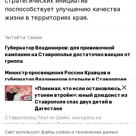
стратегических инициатив
поспособствует улучшению качества
жизни в территориях края.
Читайте также:
Губернатор Владимиров: для прививочной
кампании на Ставрополье достаточно вакцин от
гриппа
Министр просвещения России Кравцов и
губернатор Владимиров открыли в Ставрополе
центр «Сириус 26»
«Понимал, что если остановлюсь,
утонем втроём»: юный дзюдоист из
Губернатор Владимиров поручил расширить
Ставрополя спас двух детей в
сеть госаптек на Ставрополье
Дагестане
Ставрополец Платон Шейн, находясь на
спортивных сборах в Дегестане, увидел тонущих в
ставропольский край
поддержка мам с детьми
Каспийском море детей и бросился на помощь. По
Сайт использует файлы cookies и технических данных