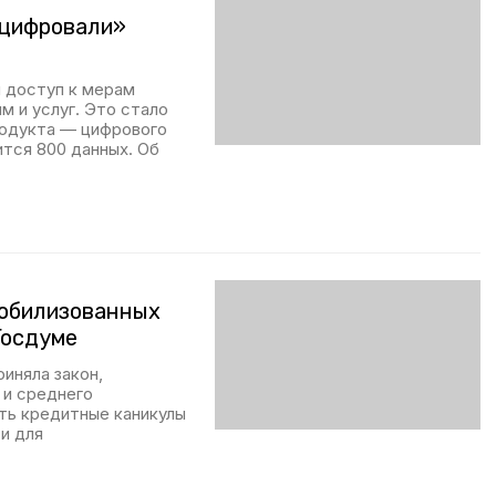
оцифровали»
 доступ к мерам
 и услуг. Это стало
родукта — цифрового
тся 800 данных. Об
мобилизованных
Госдуме
иняла закон,
 и среднего
ть кредитные каникулы
 и для