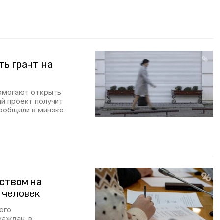
ть грант на
омогают открыть
ий проект получит
сообщили в минэке
ством на
 человек
его
раждан, в