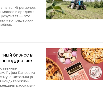
ёл в топ-5 регионов,
ц малого и среднего
 результат — это
анию мер поддержки
емёнов.
стный бизнес в
 господдержке
бственные
ам. Руфия Данова из
ечку, а жительница
я кондитерскими
, женщины рассказали