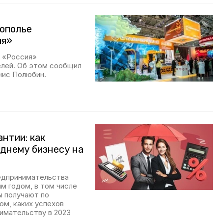
рополье
ия»
е «Россия»
лей. Об этом сообщил
нис Полюбин.
нтии: как
еднему бизнесу на
едпринимательства
м годом, в том числе
ы получают по
ом, каких успехов
имательству в 2023