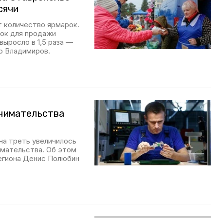
сячи
 количество ярмарок.
док для продажи
выросло в 1,5 раза —
р Владимиров.
инимательства
на треть увеличилось
имательства. Об этом
региона Денис Полюбин