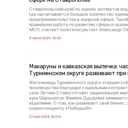
Ставропольский край по оценке экспертов вош
где насчитывается большое количество едини
предпринимательства в аграрной сфере. Такой
правильная работа по развитию сферы и оказ
МСП, считает политконсультант Александр С
9 июня 2025, 15:52
Макаруны и кавказская выпечка: ча
Туркменском округе развивают при
Жительницы Туркменского округа открыли со
производства благодаря социальным контракт
села Летняя Ставка готовит национальную вып
аула Шарахалсун Жамиля Дурдыева занимаетс
изделиями. О том, как развивают свой бизнес
корреспонденту «Победы26».
27 мая 2024, 20:04