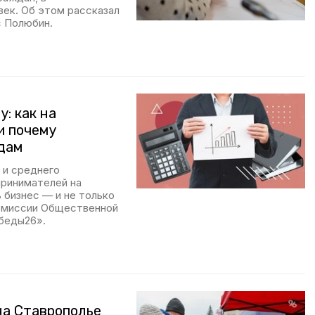
век. Об этом рассказал
с Полюбин.
: как на
и почему
дам
 и среднего
принимателей на
 бизнес — и не только
комиссии Общественной
беды26».
на Ставрополье