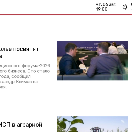
чт, 06 авг.
19:00
олье посвятят
а
иционного форума-2026
его бизнеса. Это стало
года, сообщил
ксандр Климов на
ая.
МСП в аграрной