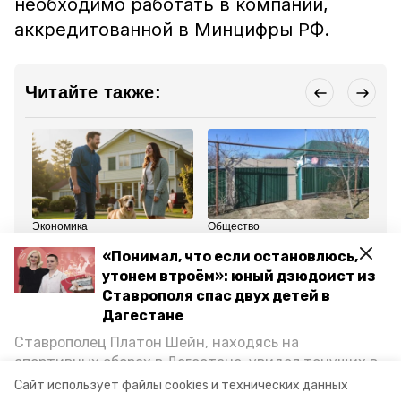
необходимо работать в компании,
аккредитованной в Минцифры РФ.
Читайте также:
Экономика
Общество
Об
22 июня 2024, 11:16
8 июня 2024, 16:05
28
«Понимал, что если остановлюсь,
На Ставрополье
Более 2,6 тыс. жителей
Пе
зафиксировали
Ставрополья
за
утонем втроём»: юный дзюдоист из
взрывной рост на
воспользовались
де
Ставрополя спас двух детей в
строительство домов с
сельской ипотекой за
вр
ипотекой
3,5 года
Ст
Дагестане
Ставрополец Платон Шейн, находясь на
Все новости
спортивных сборах в Дегестане, увидел тонущих в
Каспийском море детей и бросился на помощь. По
Сайт использует файлы cookies и технических данных