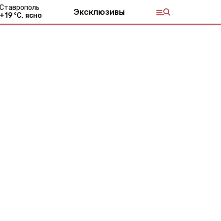
Ставрополь
Эксклюзивы
+
19
°С,
ясно