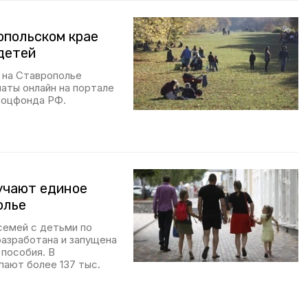
опольском крае
детей
м на Ставрополье
аты онлайн на портале
Соцфонда РФ.
лучают единое
олье
семей с детьми по
азработана и запущена
 пособия. В
пают более 137 тыс.