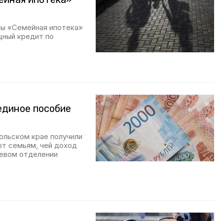
мы «Семейная ипотека»
щный кредит по
единое пособие
польском крае получили
ют семьям, чей доход
аевом отделении