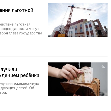
ения льготной
ействие льготная
у соцподдержки могут
абря глава государства
олучили
ждением ребёнка
получили ежемесячную
ледующих детей. Об
тра.