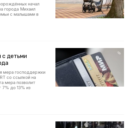
ворождённых начал
ва города Михаил
емьи с малышами в
 с детьми
ода
ая мера господдержки
RT со ссылкой на
та мера позволит
т 7% до 13% из