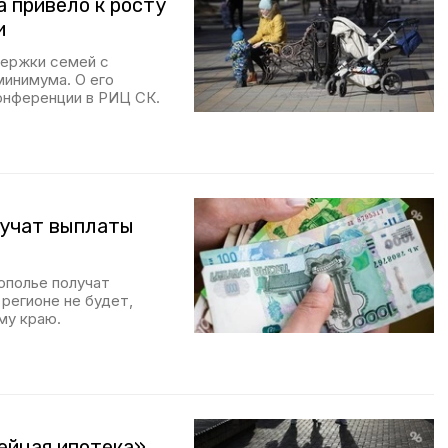
 привело к росту
и
ержки семей с
минимума. О его
конференции в РИЦ СК.
лучат выплаты
ополье получат
регионе не будет,
му краю.
ейная ипотека»