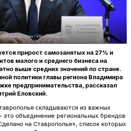
рий Ахмадуллин /
ИА «Победа26»
уется прирост самозанятых на 27% и
ктов малого и среднего бизнеса на
ратно выше средних значений по стране.
нной политики главы региона Владимира
жке предпринимательства, рассказал
трий Еловский.
таврополья складываются из важных
 это объединение региональных брендов
Сделано на Ставрополье», список которых