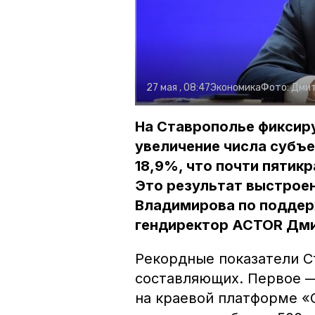
27 мая , 08:47
Экономика
Фото:
Дмит
На Ставрополье фиксир
увеличение числа субъе
18,9%, что почти пятик
Это результат выстрое
Владимирова по поддер
гендиректор ACTOR Дми
Рекордные показатели С
составляющих. Первое —
на краевой платформе «