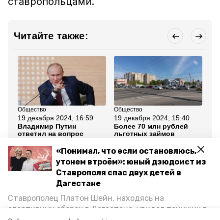
ставропольцами.
Читайте также:
Общество
Общество
По
19 декабря 2024, 16:59
19 декабря 2024, 15:40
18
Владимир Путин
Более 70 млн рублей
Ст
ответил на вопрос
льготных займов
эк
ставропольца в ходе
получили
пр
прямой линии
ставропольские
ра
«Понимал, что если остановлюсь,
бизнесмены
во
утонем втроём»: юный дзюдоист из
Ставрополя спас двух детей в
Все новости
Дагестане
Ставрополец Платон Шейн, находясь на
президент рф
махачкала
грозный
спортивных сборах в Дегестане, увидел тонущих в
Каспийском море детей и бросился на помощь. По