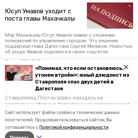
Юсуп Умавов уходит с
поста главы Махачкалы
Мэр Махачкалы Юсуп Умавов заявил о сложении
полномочий по управлению городом. Это решение
поддержал глава Дагестана Сергей Меликов. Новостью
об уходе Умавов поделился в своих соцсетях.
19 июня 2025, 15:02
«Понимал, что если остановлюсь,
утонем втроём»: юный дзюдоист из
Ставрополя спас двух детей в
В Махачкале загорелась
Дагестане
крыша торгового здания
Ставрополец Платон Шейн, находясь на
спортивных сборах в Дегестане, увидел тонущих в
Кровля трёхэтажного торгового здания горит в
Каспийском море детей и бросился на помощь. По
Сайт использует файлы cookies и технических данных
Махачкале. Как сообщает телеграм-канал Mash Gor,
возвращении домой, отважного мальчика
посетителей.
Продолжая пользоваться сайтом, Вы
площадь возгорания составляет около 500 кв. метров.
пригласили в министерство образования края и
соглашаетесь с
Политикой конфиденциальности
наградили. Корреспондент «Победы26» пообщался
18 июня 2025, 20:57
Принять