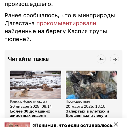
произошедшего.
Ранее сообщалось, что в минприроды
Дагестана
прокомментировали
найденные на берегу Каспия трупы
тюленей.
Читайте также
Кавказ. Новости округа
Происшествия
Об
20 января 2025, 08:14
20 марта 2025, 13:18
20
Более 30 домашних
Запертых в клетках и
В 
животных спасли
брошенных в лесу в
по
волонтёры Северной
Ставрополе бездомных
бо
Осетии
собак забрали в ПВС
пр
«Понимал, что если остановлюсь,