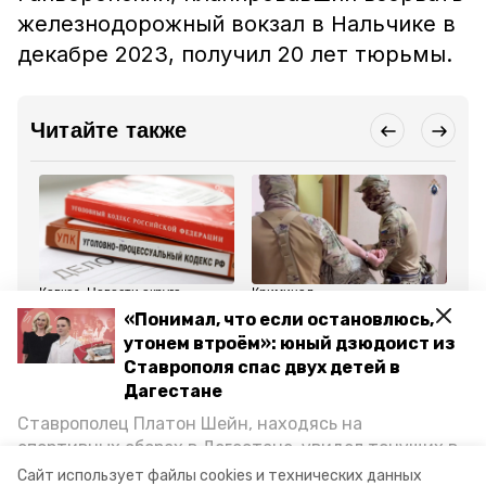
железнодорожный вокзал в Нальчике в
декабре 2023, получил 20 лет тюрьмы.
Читайте также
Кавказ. Новости округа
Криминал
Кав
20 февраля , 15:54
10 февраля , 12:41
8 
«Понимал, что если остановлюсь,
Несовершеннолетнего
Жителя Курского округа
Жи
утонем втроём»: юный дзюдоист из
дагестанца обвиняют в
осудят за перевод 2,7
за
публичном призыве к
млн рублей
вы
Ставрополя спас двух детей в
терроризму
террористам
по
Дагестане
Ставрополец Платон Шейн, находясь на
Все новости
спортивных сборах в Дегестане, увидел тонущих в
Каспийском море детей и бросился на помощь. По
Сайт использует файлы cookies и технических данных