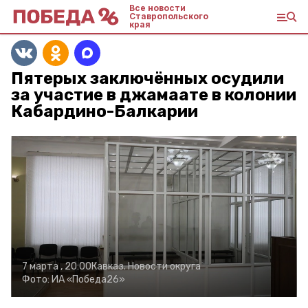
Все новости
Ставропольского
края
Пятерых заключённых осудили
за участие в джамаате в колонии
Кабардино-Балкарии
7 марта , 20:00
Кавказ. Новости округа
Фото:
ИА «Победа26»