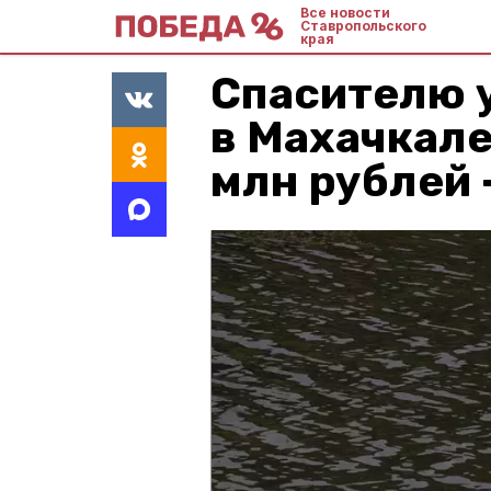
Все новости
Ставропольского
края
Спасителю 
в Махачкале
млн рублей 