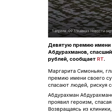
1 апреля , 09:31
Кавказ. Новости окр
Девятую премию имени 
Абдурахманов, спасший 
рублей, сообщает
RT
.
Маргарита Симоньян, гл
премию имени своего су
спасают людей, рискуя с
Абдурахман Абдурахмано
проявил героизм, спаса
Возвращаясь из клиники,