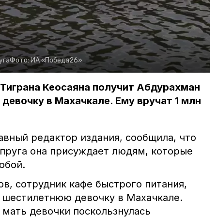
уга
Фото:
ИА «Победа26»
Тиграна Кеосаяна получит Абдурахман
девочку в Махачкале. Ему вручат 1 млн
авный редактор издания, сообщила, что
пруга она присуждает людям, которые
обой.
в, сотрудник кафе быстрого питания,
я шестилетнюю девочку в Махачкале.
 мать девочки поскользнулась