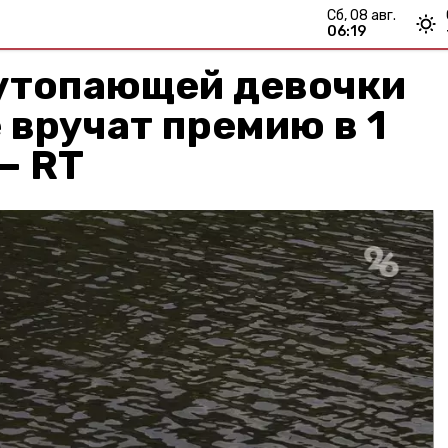
сб, 08 авг.
06:19
утопающей девочки
 вручат премию в 1
— RT