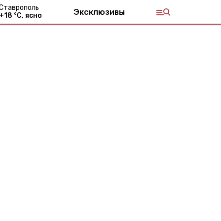
Ставрополь
Эксклюзивы
+
18
°С,
ясно