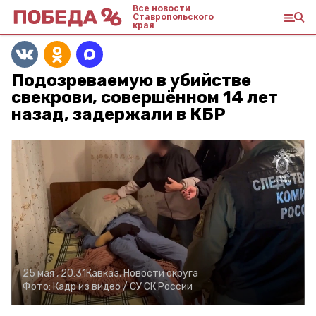
Все новости
Ставропольского
края
Подозреваемую в убийстве
свекрови, совершённом 14 лет
назад, задержали в КБР
25 мая , 20:31
Кавказ. Новости округа
Фото:
Кадр из видео / СУ СК России