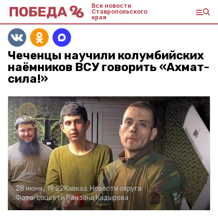
Все новости
Ставропольского
края
Чеченцы научили колумбийских
наёмников ВСУ говорить «Ахмат-
сила!»
28 июня , 19:22
Кавказ. Новости округа
Фото:
соцсети Рамзана Кадырова