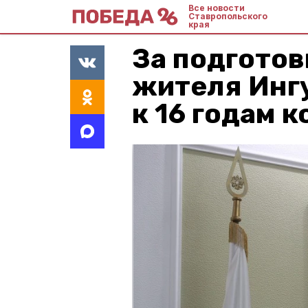
Все новости
Ставропольского
края
За подготов
жителя Инг
к 16 годам 