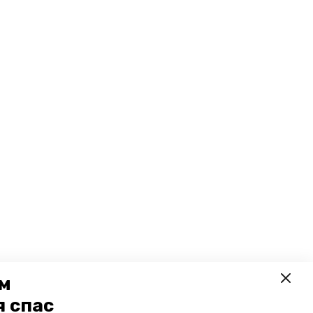
ем
я спас