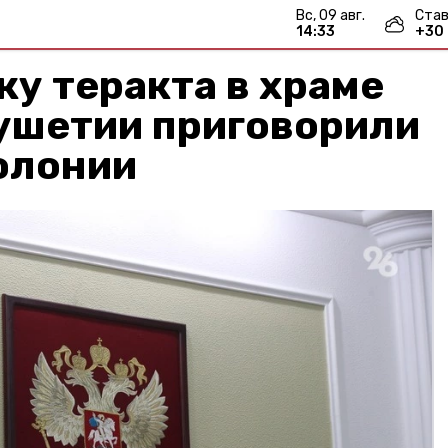
вс, 09 авг.
Став
14:33
+
30
ку теракта в храме
ушетии приговорили
колонии