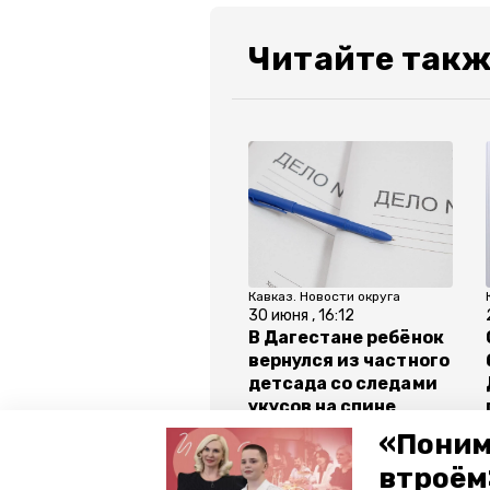
Читайте такж
Кавказ. Новости округа
30 июня , 16:12
В Дагестане ребёнок
вернулся из частного
детсада со следами
укусов на спине
«Поним
втроём
Все новости