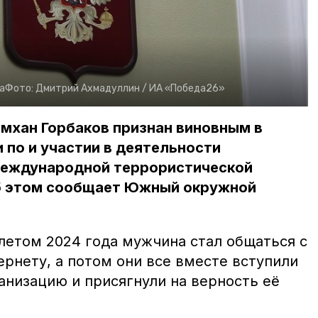
а
Фото:
Дмитрий Ахмадуллин /
ИА «Победа26»
мхан Горбаков признан виновным в
 по и участии в деятельности
международной террористической
б этом сообщает Южный окружной
 летом 2024 года мужчина стал общаться с
рнету, а потом они все вместе вступили
анизацию и присягнули на верность её