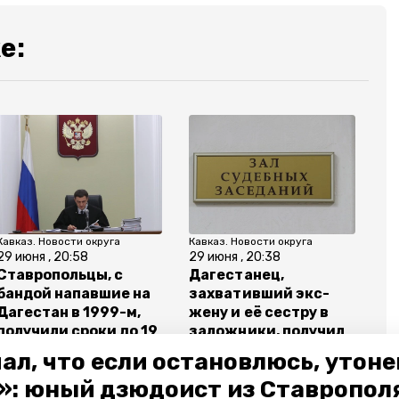
е:
Кавказ. Новости округа
Кавказ. Новости округа
29 июня , 20:58
29 июня , 20:38
Ставропольцы, с
Дагестанец,
бандой напавшие на
захвативший экс-
Дагестан в 1999-м,
жену и её сестру в
получили сроки до 19
заложники, получил
лет
10 лет колонии
ал, что если остановлюсь, утон
»: юный дзюдоист из Ставропол