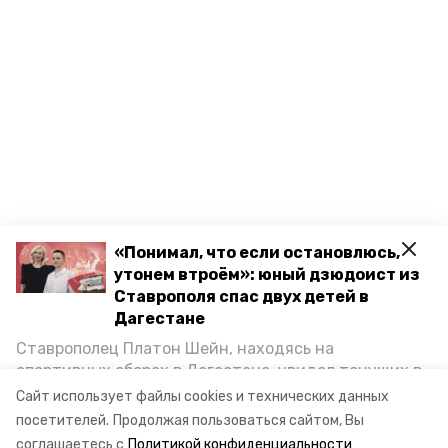
«Понимал, что если остановлюсь,
утонем втроём»: юный дзюдоист из
Ставрополя спас двух детей в
Дагестане
Ставрополец Платон Шейн, находясь на
спортивных сборах в Дегестане, увидел тонущих в
Каспийском море детей и бросился на помощь. По
Сайт использует файлы cookies и технических данных
возвращении домой, отважного мальчика
посетителей.
Продолжая пользоваться сайтом, Вы
пригласили в министерство образования края и
соглашаетесь с
Политикой конфиденциальности