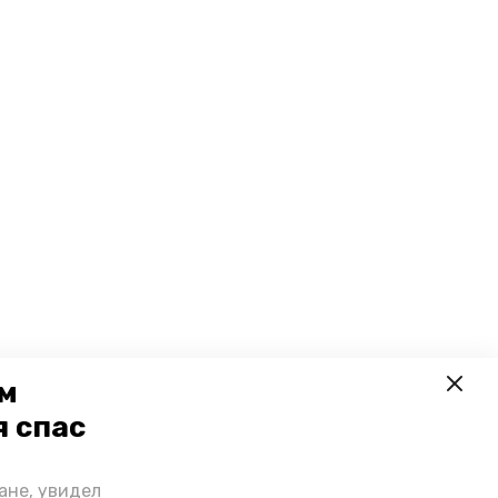
ем
я спас
ане, увидел