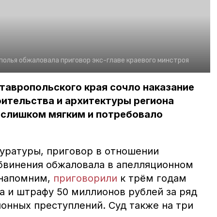
олья обжаловала приговор экс-главе краевого минстроя
тавропольского края сочло наказание
ительства и архитектуры региона
слишком мягким и потребовало
уратуры, приговор в отношении
бвинения обжаловала в апелляционном
 напомним,
приговорили
к трём годам
а и штрафу 50 миллионов рублей за ряд
онных преступлений. Суд также на три