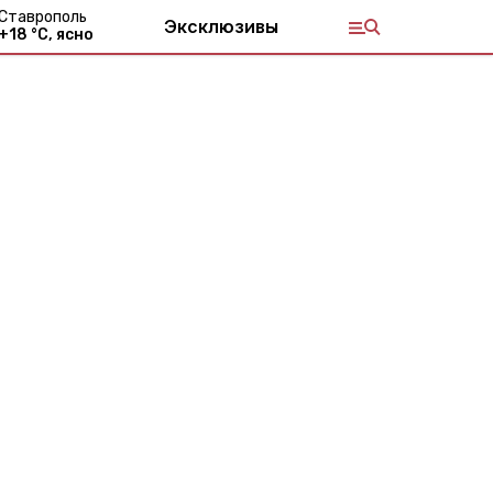
Ставрополь
Эксклюзивы
+
18
°С,
ясно