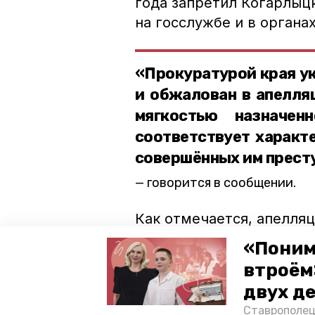
года запретил Когарлыц
на госслужбе и в органа
«Прокуратурой края у
и обжалован в апелля
мягкостью назначен
соответствует характ
совершённых им прест
говорится в сообщении.
Как отмечается, апелляц
Результаты его рассмот
«Поним
на особом контроле.
втроём
двух д
ставропольский край
проку
Ставрополец