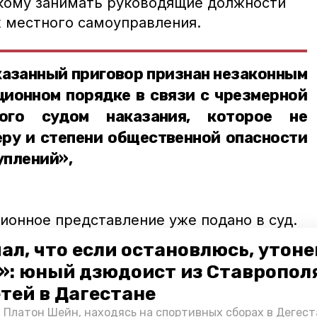
кому занимать руководящие должности
х местного самоуправления.
казанный приговор признан незаконным
ционном порядке в связи с чрезмерной
ного судом наказания, которое не
еру и степени общественной опасности
уплений»,
ионное представление уже подано в суд.
рения находятся в надзорном ведомстве
ал, что если остановлюсь, утон
»: юный дзюдоист из Ставропол
етей в Дагестане
ратура
алексей когарлыцкий
приговор
 Платон Шейн, находясь на спортивных сборах в Дегест