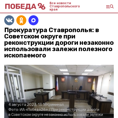
Все новости
Ставропольского
края
Прокуратура Ставрополья: в
Советском округе при
реконструкции дороги незаконно
использовали залежи полезного
ископаемого
4 августа 2023, 13:18
Криминал
Фото:
ИА «Победа26» /
При реконструкции дороги
в Советском округе незаконно использовали залежи