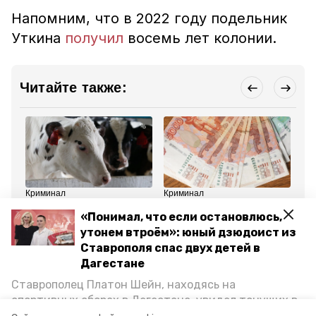
Напомним, что в 2022 году подельник
Уткина
получил
восемь лет колонии.
Читайте также:
Криминал
Криминал
Кр
5 декабря 2024, 10:53
21 ноября 2024, 13:14
16
«Понимал, что если остановлюсь,
Полиция поймала
Взятка в 200 тыс. стоила
Уг
ставропольца,
свободы трём экс-
сл
утонем втроём»: юный дзюдоист из
застрелившего трёх
сотрудникам
во
Ставрополя спас двух детей в
соседских коров
электросети в Минводах
чи
Ст
Дагестане
Ставрополец Платон Шейн, находясь на
Все новости
спортивных сборах в Дегестане, увидел тонущих в
Каспийском море детей и бросился на помощь. По