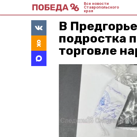
Все новости
Ставропольского
края
В Предгорье
подростка 
торговле н