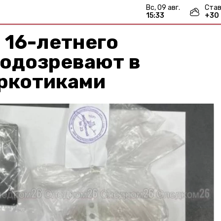
вс, 09 авг.
Став
15:33
+
30
 16-летнего
подозревают в
аркотиками