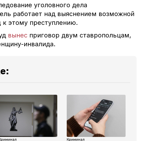
ледование уголовного дела
ель работает над выяснением возможной
ц к этому преступлению.
суд
вынес
приговор двум ставропольцам,
женщину-инвалида.
е:
Криминал
Криминал