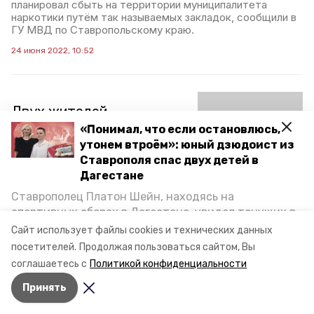
планировал сбыть на территории муниципалитета
наркотики путём так называемых закладок, сообщили в
ГУ МВД по Ставропольскому краю.
24 июня 2022, 10:52
Двух жителей
Ставрополя взяли с
«Понимал, что если остановлюсь,
поличным при покушении
утонем втроём»: юный дзюдоист из
Ставрополя спас двух детей в
на сбыт наркотиков
Дагестане
Ранее сотрудники управления по контролю за оборотом
Ставрополец Платон Шейн, находясь на
наркотиков ГУ МВД России по Ставропольскому краю
спортивных сборах в Дегестане, увидел тонущих в
получили сообщение о том, что двое жителей
Каспийском море детей и бросился на помощь. По
Сайт использует файлы cookies и технических данных
региональной столицы планируют продать запрёщенное
возвращении домой, отважного мальчика
вещество, действуя в роли курьеров. Проверка
посетителей.
Продолжая пользоваться сайтом, Вы
пригласили в министерство образования края и
подтвердила эти сведения.
соглашаетесь с
Политикой конфиденциальности
наградили. Корреспондент «Победы26» пообщался
28 марта 2022, 09:32
Принять
с юным героем.