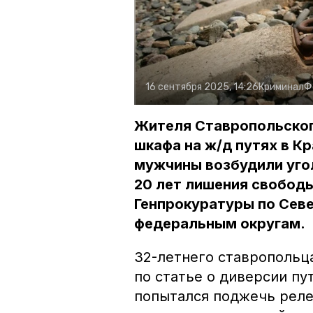
16 сентября 2025, 14:26
Криминал
Ф
Жителя Ставропольског
шкафа на ж/д путях в К
мужчины возбудили угол
20 лет лишения свободы
Генпрокуратуры по Сев
федеральным округам.
32-летнего ставропольц
по статье о диверсии пу
попытался поджечь рел