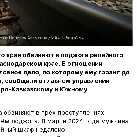
ото:
Валерия Алтухова /
ИА «Победа26»
о края обвиняют в поджоге релейного
раснодарском крае. В отношении
овное дело, по которому ему грозит до
, сообщили в главном управлении
еро-Кавказскому и Южному
а обвиняют в трёх преступлениях
тём поджога. В марте 2024 года мужчина
ейный шкаф недалеко