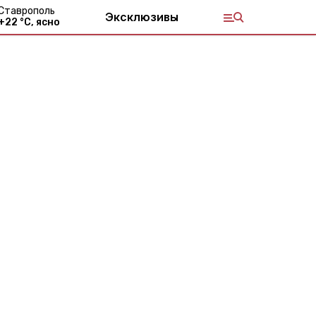
Ставрополь
Эксклюзивы
+
22
°С,
ясно