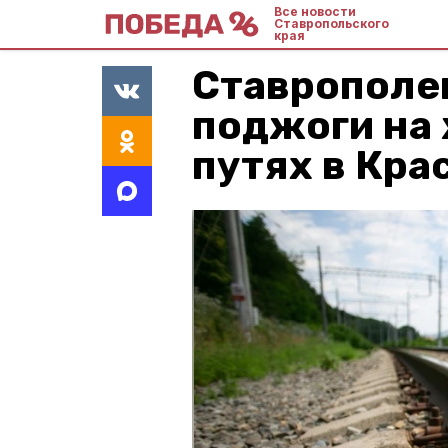
Все новости
Ставропольского
края
Ставрополец
поджоги на
путях в Кра