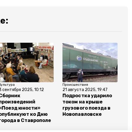
е:
Культура
Происшествия
3 сентября 2025, 10:12
21 августа 2025, 19:47
Сборник
Подростка ударило
произведений
током на крыше
«Поезд юности»
грузового поезда в
опубликуют ко Дню
Новопавловске
города в Ставрополе