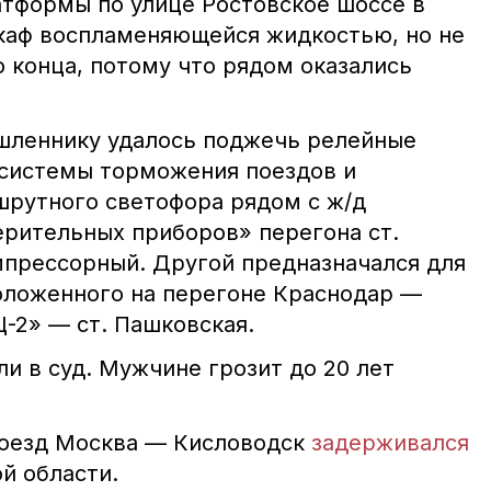
тформы по улице Р
остовское шоссе в
каф воспламеняющейся жидкостью, но не
 конца, потому что рядом оказались
шленнику у
далось поджечь релейные
 системы торможения поездов и
шрутного светофора рядом с ж/д
рительных приборов» перегона ст.
прессорный. Другой предназначался для
оложенного на перегоне Краснодар —
-2» — ст. Пашковская.
и в суд. Мужчине грозит до 20 лет
поезд Москва — Кисловодск
задерживался
ой области.