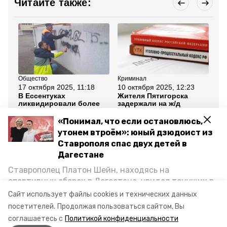
Читайте также:
Общество
Криминал
Кр
17 октября 2025, 11:18
10 октября 2025, 12:23
1 
В Ессентуках
Жителя Пятигорска
11
ликвидировали более
задержали на ж/д
ст
25 наркограффити
станции за сбыт
ск
марихуаны
уп
«Понимал, что если остановлюсь,
на
утонем втроём»: юный дзюдоист из
Ставрополя спас двух детей в
Все новости
Дагестане
Ставрополец Платон Шейн, находясь на
сбыт наркотиков
будённовск
спортивных сборах в Дегестане, увидел тонущих в
Каспийском море детей и бросился на помощь. По
Сайт использует файлы cookies и технических данных
уголовное дело
возвращении домой, отважного мальчика
посетителей.
Продолжая пользоваться сайтом, Вы
пригласили в министерство образования края и
соглашаетесь с
Политикой конфиденциальности
наградили. Корреспондент «Победы26» пообщался