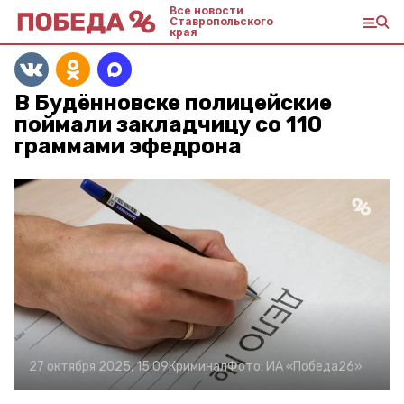
Все новости
Ставропольского
края
В Будённовске полицейские
поймали закладчицу со 110
граммами эфедрона
27 октября 2025, 15:09
Криминал
Фото:
ИА «Победа26»