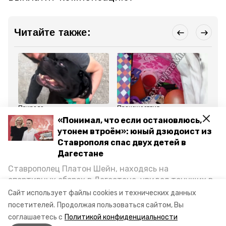
Читайте также:
Природа
Происшествия
Об
20 мая , 21:32
24 мая , 19:47
22
«Понимал, что если остановлюсь,
Пятигорские волонтёры
Кинологи осмотрели
На
утонем втроём»: юный дзюдоист из
спасли от усыпления
подозрительный мешок
лю
собаку из Владикавказа
с игрушками в
пр
Ставрополя спас двух детей в
Невинномысске
Ро
Дагестане
Ставрополец Платон Шейн, находясь на
Все новости
спортивных сборах в Дегестане, увидел тонущих в
Каспийском море детей и бросился на помощь. По
Сайт использует файлы cookies и технических данных
бездомные собаки
пострадали дети
возвращении домой, отважного мальчика
посетителей.
Продолжая пользоваться сайтом, Вы
пригласили в министерство образования края и
соглашаетесь с
Политикой конфиденциальности
наградили. Корреспондент «Победы26» пообщался