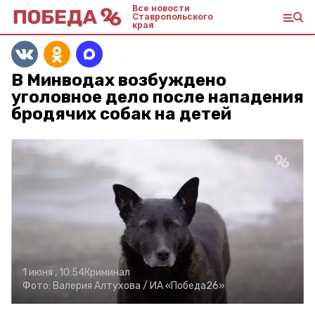
Все новости
Ставропольского
края
В Минводах возбуждено
уголовное дело после нападения
бродячих собак на детей
1 июня , 10:54
Криминал
Фото:
Валерия Алтухова /
ИА «Победа26»