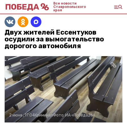
Все новости
Ставропольского
края
Двух жителей Ессентуков
осудили за вымогательство
дорогого автомобиля
2 июня , 17:04
Криминал
Фото:
ИА «Победа26»