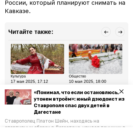
России, который планируют снимать на
Кавказе.
Читайте также:
Культура
Общество
Кул
17 мая 2025, 17:12
10 мая 2025, 18:00
7 
Ставропольчанка
Фильм о героической
До
исполнит главную
медсестре из
об
«Понимал, что если остановлюсь,
женскую роль в военном
Ессентуков вышел на
ос
утонем втроём»: юный дзюдоист из
фильме
Ставрополье
Ст
по
Ставрополя спас двух детей в
«П
Дагестане
Ставрополец Платон Шейн, находясь на
Все новости
спортивных сборах в Дегестане, увидел тонущих в