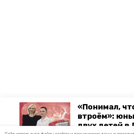
«Понимал, чт
втроём»: юны
двух детей в