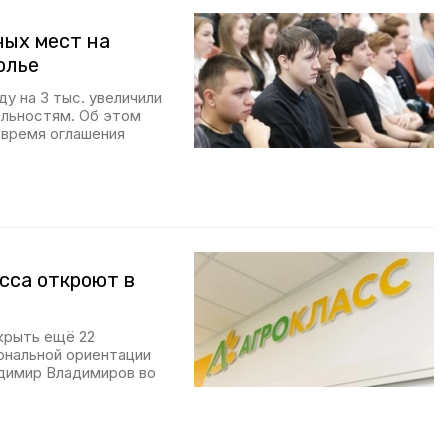
ных мест на
олье
у на 3 тыс. увеличили
альностям. Об этом
 время оглашения
сса откроют в
крыть ещё 22
ональной ориентации
димир Владимиров во