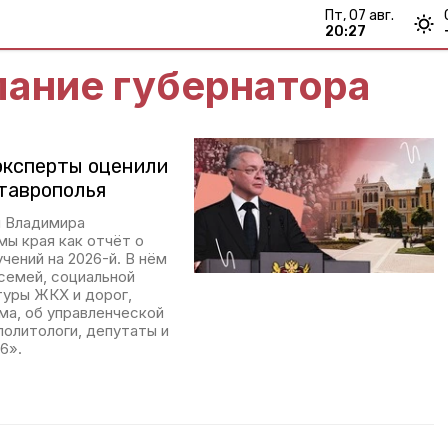
пт, 07 авг.
20:27
лание губернатора
 эксперты оценили
таврополья
я Владимира
мы края как отчёт о
чений на 2026-й. В нём
семей, социальной
туры ЖКХ и дорог,
ма, об управленческой
политологи, депутаты и
6».