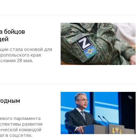
а бойцов
дей
ции стала основой для
ропольского края
слания 28 мая.
годным
аевого парламента
спективы развития
енческой командой
ал в соцсетях.