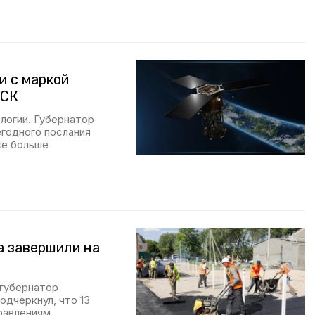
и с маркой
 СК
логии. Губернатор
годного послания
сё больше
а завершили на
 губернатор
дчеркнул, что 13
равлениям.