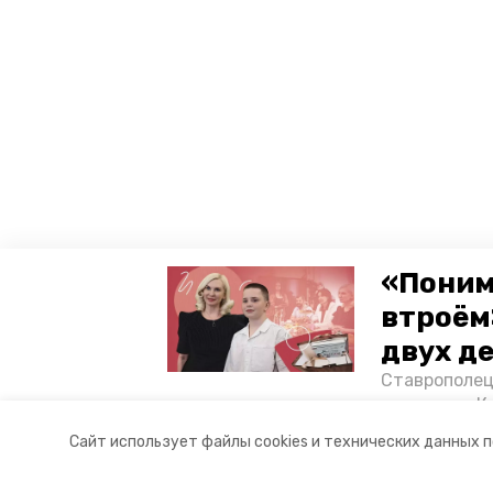
«Поним
втроём
двух д
Ставрополец
тонущих в К
Разделы
О комп
отважного м
Сайт использует файлы cookies и технических данных 
Корреспонде
Новости
Контакт
Статьи
Докуме