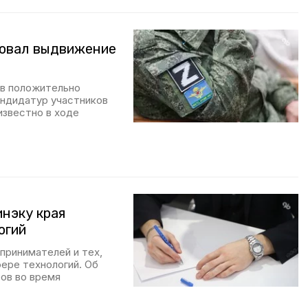
вовал выдвижение
в положительно
андидатур участников
известно в ходе
инэку края
огий
ринимателей и тех,
фере технологий. Об
ов во время