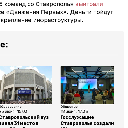
25 команд со Ставрополья
выиграли
рсе «Движения Первых». Д
еньги пойдут
 укрепление инфраструктуры.
е:
Образование
Общество
25 июня , 15:03
18 июня , 17:33
Ставропольский вуз
Госслужащие
занял 31 место в
Ставрополья создали