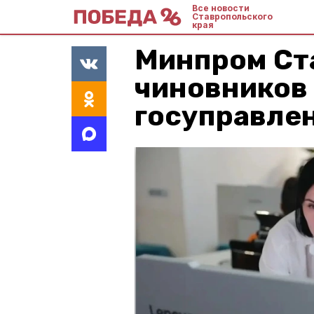
Все новости
Ставропольского
края
Минпром Ст
чиновников 
госуправле