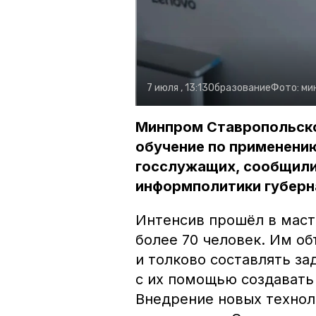
7 июля , 13:13
Образование
Фото:
ми
Минпром Ставропольско
обучение по применению
госслужащих, сообщили
информполитики губерна
Интенсив прошёл в маст
более 70 человек. Им об
и толково составлять за
с их помощью создавать
Внедрение новых технол