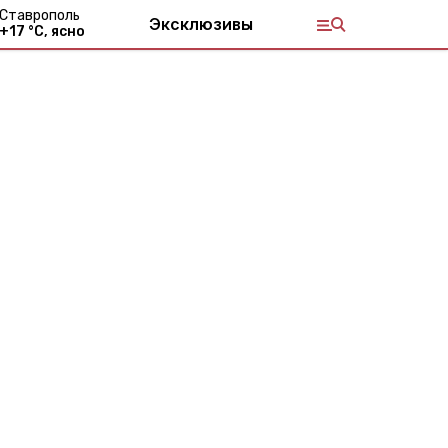
Ставрополь
Эксклюзивы
+
17
°С,
ясно