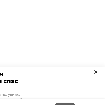
ем
я спас
ане, увидел
щении домой,
 наградили.