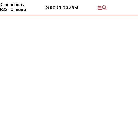
Ставрополь
Эксклюзивы
+
22
°С,
ясно