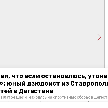
ал, что если остановлюсь, утон
»: юный дзюдоист из Ставропол
етей в Дагестане
 Платон Шейн, находясь на спортивных сборах в Дегест
аспийском море детей и бросился на помощь. По возвра
альчика пригласили в министерство образования края и