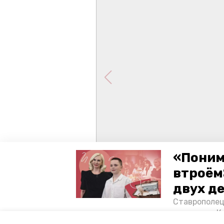
«Поним
втроём
двух д
Ставрополец
тонущих в К
отважного м