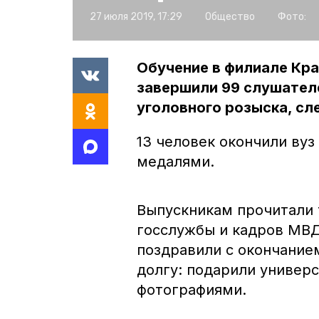
27 июля 2019, 17:29
Общество
Фото:
Обучение в филиале Кр
завершили 99 слушател
уголовного розыска, сл
13 человек окончили вуз
медалями.
Выпускникам прочитали 
госслужбы и кадров МВ
поздравили с окончание
долгу: подарили универ
фотографиями.