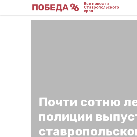
Все новости
Ставропольского
края
Почти сотню л
полиции выпус
ставропольског