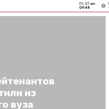
пт, 07 авг.
09:44
ейтенантов
тили из
о вуза