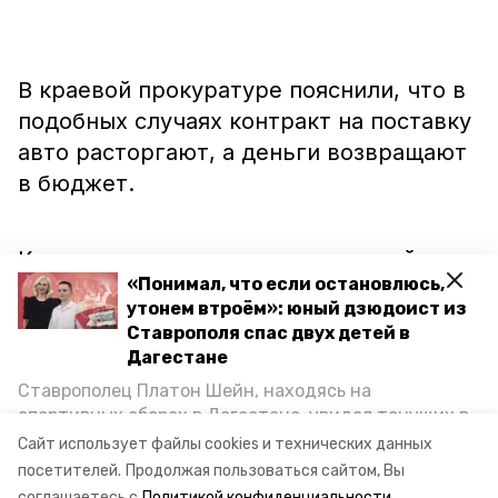
В краевой прокуратуре пояснили, что в
подобных случаях контракт на поставку
авто расторгают, а деньги возвращают
в бюджет.
Кстати, эту сделку признали одной из
«Понимал, что если остановлюсь,
самых дорогих в России. Она попала на
утонем втроём»: юный дзюдоист из
пятую строчку рейтинга ОНФ. Отметим,
Ставрополя спас двух детей в
что последние пять лет курорт не
Дагестане
может избавиться от бюджетного
Ставрополец Платон Шейн, находясь на
долга. Зачем мэрии столь дорогое
спортивных сборах в Дегестане, увидел тонущих в
Каспийском море детей и бросился на помощь. По
авто, и законна ли такая детализация
Сайт использует файлы cookies и технических данных
возвращении домой, отважного мальчика
посетителей.
Продолжая пользоваться сайтом, Вы
при оформлении заявки,
разбирался
пригласили в министерство образования края и
соглашаетесь с
Политикой конфиденциальности