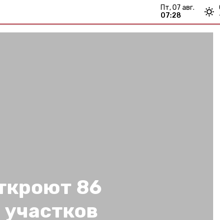
пт, 07 авг.
07:28
ткроют 86
 участков