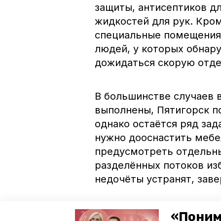
защиты, антисептиков д
жидкостей для рук. Кром
специальные помещения 
людей, у которых обнар
дожидаться скорую отде
В большинстве случаев 
выполнены, Пятигорск п
однако остаётся ряд за
нужно дооснастить мебе
предусмотреть отдельны
разделённых потоков из
недочёты устранят, зав
Также, напомним, что ж
«Поним