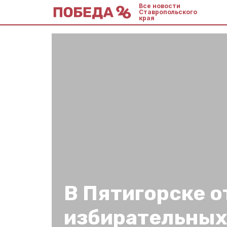
Все новости
Ставропольского
края
В Пятигорске о
избирательных