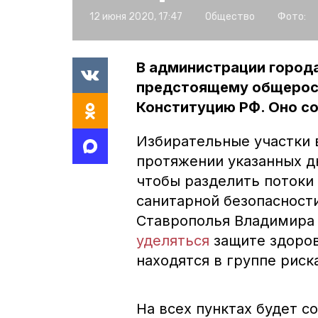
12 июня 2020, 17:47
Общество
Фото:
В администрации города
предстоящему общеросс
Конституцию РФ. Оно сос
Избирательные участки в
протяжении указанных дн
чтобы разделить потоки
санитарной безопасност
Ставрополья Владимира 
уделяться
защите здоров
находятся в группе риск
На всех пунктах будет с