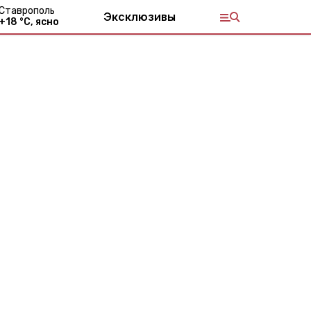
Ставрополь
Эксклюзивы
+
18
°С,
ясно