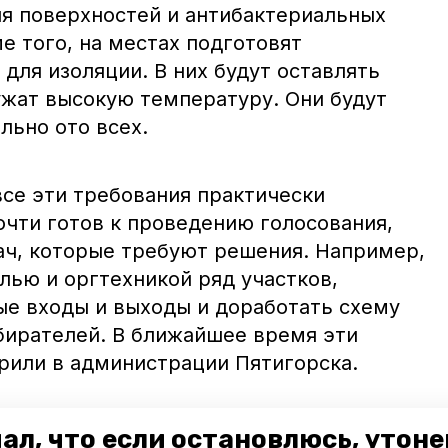
ля поверхностей и антибактериальных
е того, на местах подготовят
для изоляции. В них будут оставлять
ужат высокую температуру. Они будут
льно ото всех.
все эти требования практически
очти готов к проведению голосования,
дач, которые требуют решения. Например,
лью и оргтехникой ряд участков,
е входы и выходы и доработать схему
бирателей. В ближайшее время эти
ерили в администрации Пятигорска.
ители Ставропольского края
смогут
ал, что если остановлюсь, утон