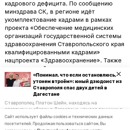
кадрового дефицита. По сообщению
минздрава СК, в регионе идёт
укомплектование кадрами в рамках
проекта «Обеспечение медицинских
организаций государственной системы
здравоохранения Ставропольского края
квалифицированными кадрами»
нацпроекта «Здравоохранение». Также
в регионе действует программа
«Понимал, что если остановлюсь,
«Земский доктор» и целевой набор.В
утонем втроём»: юный дзюдоист из
2020 году на целевое обучение по
Ставрополя спас двух детей в
образовательным программам высшего
Дагестане
образования Андроповская районная
Ставрополец Платон Шейн, находясь на
больница направила троих человек. В
спортивных сборах в Дегестане, увидел тонущих в
Каспийском море детей и бросился на помощь. По
частности, по направлению «Лечебное
Сайт использует файлы cookies и технических данных
возвращении домой, отважного мальчика
посетителей.
Продолжая пользоваться сайтом, Вы
дело», «Педиатрия» и
пригласили в министерство образования края и