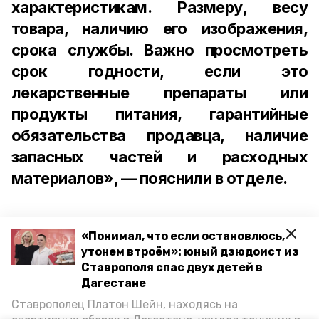
характеристикам. Размеру, весу
товара, наличию его изображения,
срока службы. Важно просмотреть
срок годности, если это
лекарственные препараты или
продукты питания, гарантийные
обязательства продавца, наличие
запасных частей и расходных
материалов», — пояснили в отделе.
«Понимал, что если остановлюсь,
утонем втроём»: юный дзюдоист из
Почему предложения быстро
Ставрополя спас двух детей в
разбогатеть с помощью валютных
Дагестане
рынков чаще всего оборачиваются
Ставрополец Платон Шейн, находясь на