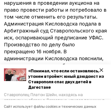
нарушения в проведении аукциона на
право провести работы и потребовало в
том числе отменить его результаты.
Администрация Кисловодска подала в
Арбитражный суд Ставропольского края
иск, оспаривающий предписание УФАС.
Производство по делу было
прекращено 16 ноября. В
администрации Кисловодска пояснили,
что урегулировали проблемы и
«Понимал, что если остановлюсь,
подписали контракт на проведение
утонем втроём»: юный дзюдоист из
работ. Исполнителем выступает
Ставрополя спас двух детей в
компания СМУ-4, которая в материалах
Дагестане
судебного дела числилась как третье
Ставрополец Платон Шейн, находясь на
лицо, а ранее подала жалобу на
спортивных сборах в Дегестане, увидел тонущих в
Каспийском море детей и бросился на помощь. По
изначальный результат аукциона. Когда
Сайт использует файлы cookies и технических данных