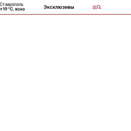
Ставрополь
Эксклюзивы
+
19
°С,
ясно