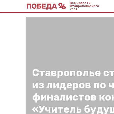
Все новости
Ставропольского
края
Ставрополье с
из лидеров по 
финалистов ко
«Учитель буду