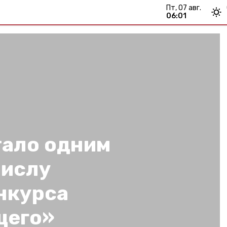
пт, 07 авг.
06:01
тало одним
числу
нкурса
щего»