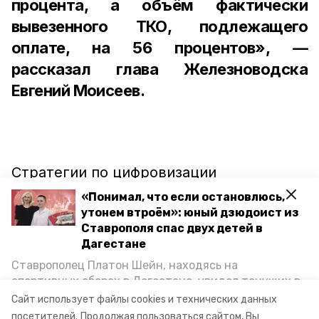
процента, а объём фактически
вывезенного ТКО, подлежащего
оплате, на 56 процентов», —
рассказал глава Железноводска
Евгений Моисеев.
Стратегии по цифровизации
разрабатывают
и Светлограде. Кроме
«Понимал, что если остановлюсь,
того, Железноводск
посещают
утонем втроём»: юный дзюдоист из
Ставрополя спас двух детей в
различные делегации из других
Дагестане
регионов, чтобы ознакомиться с
Ставрополец Платон Шейн, находясь на
внедрёнными программными и
спортивных сборах в Дегестане, увидел тонущих в
техническими решениями.
Каспийском море детей и бросился на помощь. По
Сайт использует файлы cookies и технических данных
возвращении домой, отважного мальчика
посетителей.
Продолжая пользоваться сайтом, Вы