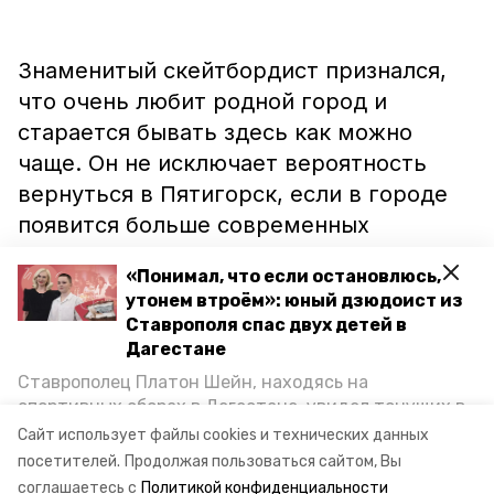
Знаменитый скейтбордист признался,
что очень любит родной город и
старается бывать здесь как можно
чаще. Он не исключает вероятность
вернуться в Пятигорск, если в городе
появится больше современных
оснащённых скейт-парков.
«Понимал, что если остановлюсь,
утонем втроём»: юный дзюдоист из
Ставрополя спас двух детей в
Ранее ещё один эксперт премии из
Дагестане
Турции
назвал
сильные стороны
Ставрополец Платон Шейн, находясь на
ставропольских курортов, сравних их с
спортивных сборах в Дегестане, увидел тонущих в
турецкими.
Каспийском море детей и бросился на помощь. По
Сайт использует файлы cookies и технических данных
возвращении домой, отважного мальчика
посетителей.
Продолжая пользоваться сайтом, Вы
пригласили в министерство образования края и
соглашаетесь с
Политикой конфиденциальности