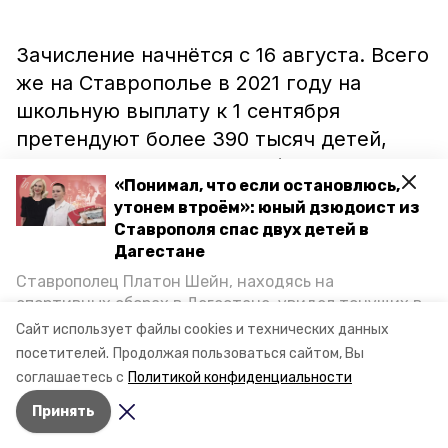
Зачисление начнётся с 16 августа. Всего
же на Ставрополье в 2021 году на
школьную выплату к 1 сентября
претендуют более 390 тысяч детей,
сообщили в Отделении ПФР региона.
«Понимал, что если остановлюсь,
утонем втроём»: юный дзюдоист из
Ставрополя спас двух детей в
Напомним, ранее губернатор Владимир
Дагестане
Владимиров
сообщил
, что социальные
Ставрополец Платон Шейн, находясь на
выплаты в полном объёме дойдут до
спортивных сборах в Дегестане, увидел тонущих в
ставропольцев.
Каспийском море детей и бросился на помощь. По
Сайт использует файлы cookies и технических данных
возвращении домой, отважного мальчика
посетителей.
Продолжая пользоваться сайтом, Вы
пригласили в министерство образования края и
соглашаетесь с
Политикой конфиденциальности
наградили. Корреспондент «Победы26» пообщался
Принять
с юным героем.