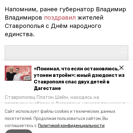
Напомним, ранее губернатор Владимир
Владимиров
поздравил
жителей
Ставрополья с Днём народного
единства.
«Понимал, что если остановлюсь,
утонем втроём»: юный дзюдоист из
Ставрополя спас двух детей в
Дагестане
Ставрополец Платон Шейн, находясь на
спортивных сборах в Дегестане, увидел тонущих в
Каспийском море детей и бросился на помощь. По
Сайт использует файлы cookies и технических данных
возвращении домой, отважного мальчика
посетителей.
Продолжая пользоваться сайтом, Вы
пригласили в министерство образования края и
соглашаетесь с
Политикой конфиденциальности
наградили. Корреспондент «Победы26» пообщался