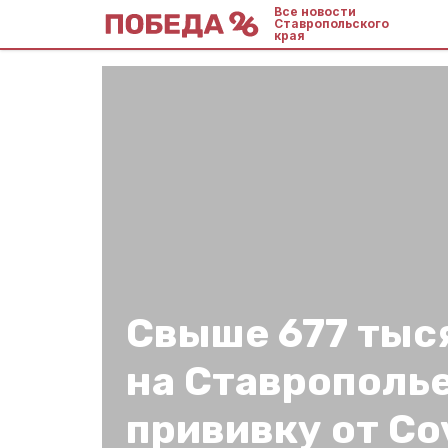
Все новости
Ставропольского
края
Свыше 677 тыс
на Ставрополь
прививку от Co