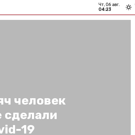
чт, 06 авг.
04:23
яч человек
е сделали
vid-19