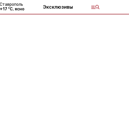
Ставрополь
Эксклюзивы
+
17
°С,
ясно