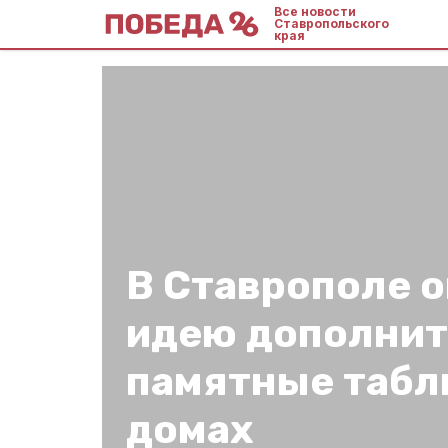
Все новости
Ставропольского
края
В Ставрополе 
идею дополнит
памятные табл
домах