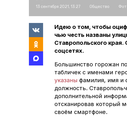
13 сентября 2021, 13:27
Общество
Фот
Идею о том, чтобы оциф
чью честь названы ули
Ставропольского края. 
соцсетях.
Большинство горожан по
табличек с именами геро
указаны
фамилия, имя и о
должность. Ставропольч
дополнительной информа
отсканировав который м
своём смартфоне.