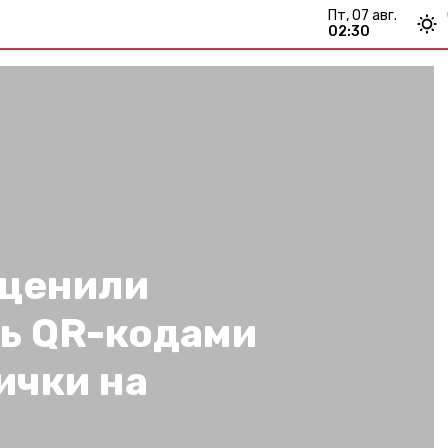
пт, 07 авг.
02:30
оценили
ь QR-кодами
ички на