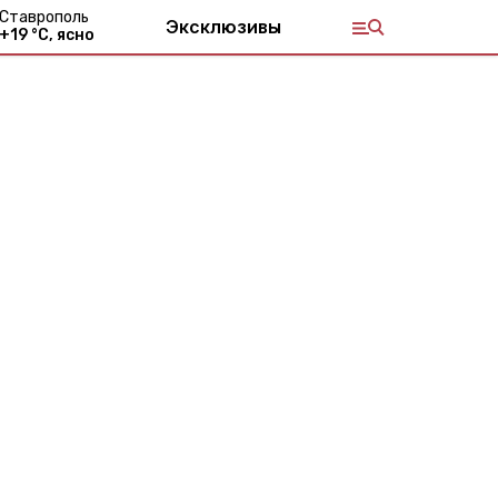
Ставрополь
Эксклюзивы
+
19
°С,
ясно