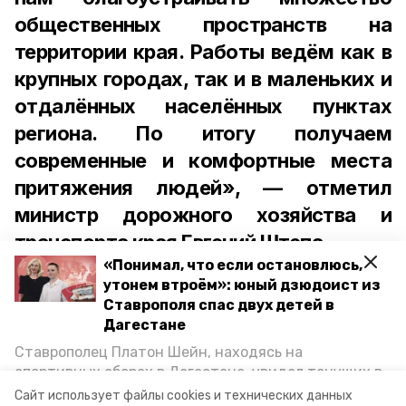
общественных пространств на
территории края. Работы ведём как в
крупных городах, так и в маленьких и
отдалённых населённых пунктах
региона. По итогу получаем
современные и комфортные места
притяжения людей», — отметил
министр дорожного хозяйства и
транспорта края Евгений Штепа.
«Понимал, что если остановлюсь,
утонем втроём»: юный дзюдоист из
Ставрополя спас двух детей в
Дагестане
На Ставрополье уделяется особое
Ставрополец Платон Шейн, находясь на
внимание благоустройству. Как
спортивных сборах в Дегестане, увидел тонущих в
Каспийском море детей и бросился на помощь. По
подчеркнул
губернатор Владимир
Сайт использует файлы cookies и технических данных