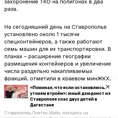
захоронение ТКО на полигонах в два
раза.
На сегодняшний день на Ставрополье
установлено около 1 тысячи
спецконтейнеров, а также работают
семь машин для их транспортировки. В
планах – расширение географии
размещения контейнеров и увеличение
числа раздельно накапливаемых
фракций, отметили в краевом минЖКХ.
«Понимал, что если остановлюсь,
утонем втроём»: юный дзюдоист из
О значимости сортировки и
Ставрополя спас двух детей в
переработки ТКО ранее
говорил
Дагестане
губернатор Владимир Владимиров.
Ставрополец Платон Шейн, находясь на