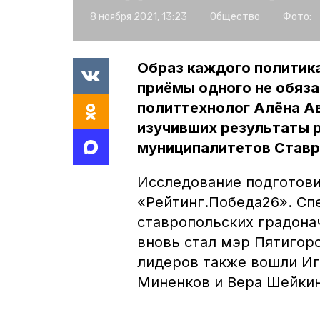
8 ноября 2021, 13:23
Общество
Фото:
Образ каждого политик
приёмы одного не обяза
политтехнолог Алёна Ав
изучивших результаты р
муниципалитетов Ставр
Исследование подготови
«Рейтинг.Победа26». Сп
ставропольских градона
вновь стал мэр Пятигор
лидеров также вошли Иг
Миненков и Вера Шейкин