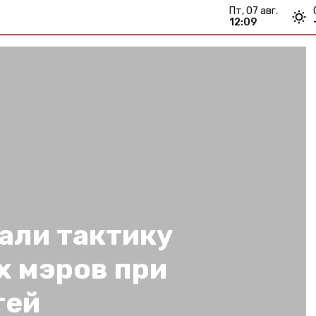
пт, 07 авг.
12:09
али тактику
х мэров при
тей