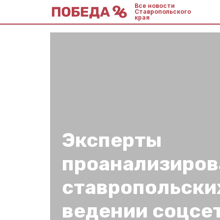
Все новости
Ставропольского
края
Эксперты
проанализиров
ставропольски
ведении соцсе