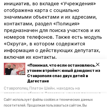
инициатив, во вкладке «Учреждения»
отображена карта с социально
значимыми объектами и их адресами,
контактами, раздел «Полиция»
предназначен для поиска участков и их
номеров телефонов. Также есть модуль
«Округа», в котором содержится
информация о действующих депутатах,
включая их контакты.
«Понимал, что если остановлюсь,
утонем втроём»: юный дзюдоист из
Напомним, что проект цифровизации
Ставрополя спас двух детей в
городского хозяйства «Умный город»
Дагестане
был разработан Минстроем России в
Ставрополец Платон Шейн, находясь на
2018 году. Сейчас он реализуется в
спортивных сборах в Дегестане, увидел тонущих в
Каспийском море детей и бросился на помощь. По
рамках нацпроектов «Жильё и
Сайт использует файлы cookies и технических данных
возвращении домой, отважного мальчика
посетителей.
Продолжая пользоваться сайтом, Вы
городская среда» и «Цифровая